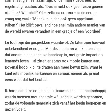
soms lastig en eenzaam zijn. Onder mijn video’s lees ik
regelmatig reacties als: “Dus jij ruikt ook geen vieze geuren
of stank? Wat chill!” Of – zelfs na corona – is de eerste
vraag nog vaak: “Maar kun je dan ook geen appeltaart
ruiken?” Het blijft opvallend hoe snel mijn andere manier van
de wereld ervaren verandert in een grapje of een ‘voordeel’.
En toch zijn die gesprekken waardevol. Ze laten zien hoeveel
onbekendheid er nog is. Met deze column wil ik laten zien
dat anosmie een serieuze handicap is, met grote impact op
iemands leven – al zitten er soms ook mooie kanten aan.
Bovenal hoop ik bij te dragen aan meer bewustzijn. Want je
kunt iets moeilijk herkennen en serieus nemen als je niet
eens weet dat het bestaat.
Ik hoop dat deze column helpt bouwen aan een maatschappij
waarin mensen met anosmie wél serieus worden genomen,
zodat de volgende generatie zich vanaf het begin begrepen en
gezien voelt.