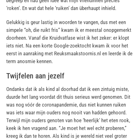
begreep en had geen idee wat mijn vriendinnen precies
‘roken’. En wat dat hele ‘ruiken’ dan überhaupt inhield.
Gelukkig is geur lastig in woorden te vangen, dus met een
simpele “oh, die ruikt fris” kwam ik er meestal onopgemerkt
doorheen. Vanaf die Kruidvatfase wist ik het zeker: er klopt
iets niet. Na een korte Google-zoektocht kwam ik voor het
eerst in aanraking met Reuksmaakstoornis.nl en leerde ik de
term anosmie kennen.
Twijfelen aan jezelf
Ondanks dat ik als kind al doorhad dat ik een zintuig miste,
duurde het lang voordat dit thuis serieus werd genomen. Dit
was nog vóór de coronapandemie, dus niet kunnen ruiken
was iets waar mijn ouders nog nooit van hadden gehoord.
Terwijl mijn ouders genoten van hoe ‘heerlijk’ het eten rook,
keek ik hen vragend aan. “Je moet het wel echt proberen,”
kreeg ik dan te horen. Als kind is je wereld niet veel groter