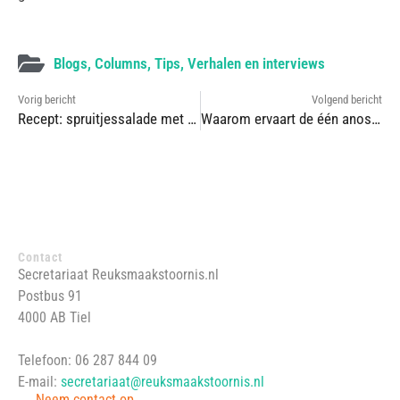
Blogs
,
Columns
,
Tips
,
Verhalen en interviews
Vorig bericht
Volgend bericht
Recept: spruitjessalade met bite
Waarom ervaart de één anosmie als zwaarder dan de ander? Garmt Dijksterhuis (Maastricht University) onderzoekt het
Contact
Secretariaat Reuksmaakstoornis.nl
Postbus 91
4000 AB Tiel
Telefoon: 06 287 844 09
E-mail:
secretariaat@reuksmaakstoornis.nl
→ Neem contact op