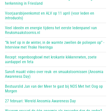
herkenning in Friesland
Voorjaarsbijeenkomst en ALV op 11 april (voor leden en
introducés)
Veel ideeën en energie tijdens het eerste ledenpanel van
Reuksmaakstoornis.nl
“Ik leef op in de winter, in de warmte zwellen de poliepen op” -
Interview met Ynske Heeringa
Recept: regenboogbowl met krokante kikkererwten, zoete
aardappel en feta
Sanofi maakt video over reuk- en smaakstoornissen (Anosmia
Awareness Day)
Bestuurslid Jan van der Meer te gast bij NOS Met het Oog op
Morgen
27 februari: Wereld Anosmia Awareness Day
Waarom ervaart de één anosmie als zwaarder dan de ander?