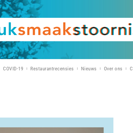
COVID-19
Restaurantrecensies
Nieuws
Over ons
C