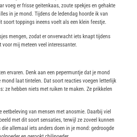
r voeg er frisse geitenkaas, zoute spekjes en gehakte
lles in je mond. Tijdens de ledendag hoorde ik van
soort toppings ineens voelt als een klein feestje.
usjes mengen, zodat er onverwacht iets knapt tijdens
t voor mij meteen veel interessanter.
eten ervaren. Denk aan een pepermuntje dat je mond
mond laat tintelen. Dat soort reacties voegen letterlijk
is: ze hebben niets met ruiken te maken. Ze prikkelen
e eetbeleving van mensen met anosmie. Daarbij viel
eld met dit soort sensaties, terwijl ze zoveel kunnen
 die allemaal iets anders doen in je mond: gedroogde
holpoeder en gerookt chilipoeder.