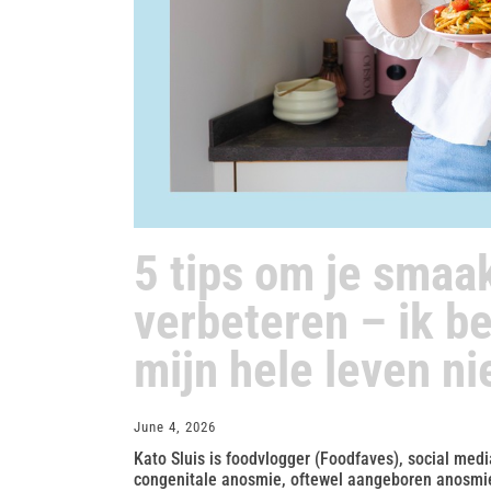
5 tips om je smaa
verbeteren – ik be
mijn hele leven ni
June 4, 2026
Kato Sluis is foodvlogger (Foodfaves), social medi
congenitale anosmie, oftewel aangeboren anosmie,