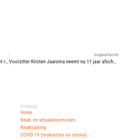
Volgend bericht
Reukverlies na COVID-19 kan hersteld worden met reuktraining volgens dit onderzoek
Voorzitter Kirsten Jaarsma neemt na 11 jaar afscheid: ‘Ik heb geknokt om een onzichtbare aandoening zichtbaar te maken’
Sitemap
Home
Reuk- en smaakstoornissen
Reuktraining
COVID-19 (reukverlies na corona)