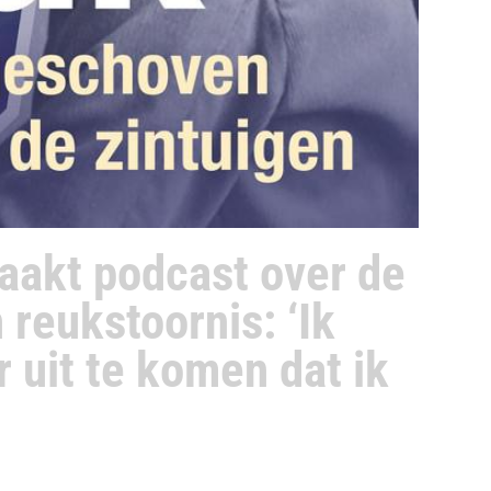
aakt podcast over de
reukstoornis: ‘Ik
r uit te komen dat ik