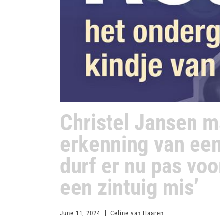
Christel Jansen m
erkenning van een 
durf er nu pas voo
een zintuig mis’
June 11, 2024
Celine van Haaren