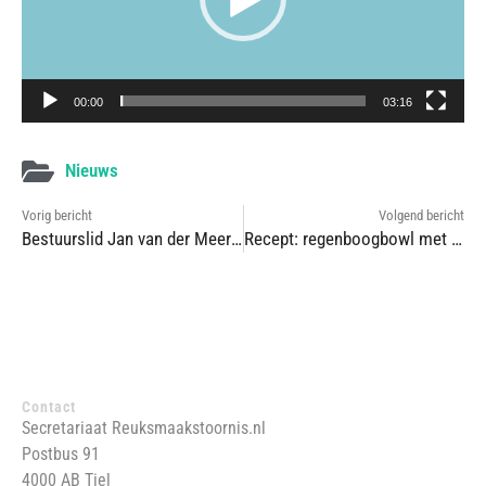
00:00
03:16
Nieuws
Vorig bericht
Volgend bericht
Bestuurslid Jan van der Meer te gast bij NOS Met het Oog op Morgen
Recept: regenboogbowl met krokante kikkererwten, zoete aardappel en feta
Contact
Secretariaat Reuksmaakstoornis.nl
Postbus 91
4000 AB Tiel