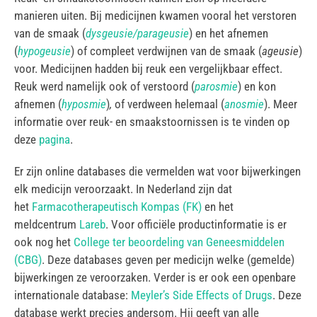
manieren uiten. Bij medicijnen kwamen vooral het verstoren
van de smaak (
dysgeusie/parageusie
) en het afnemen
(
hypogeusie
) of compleet verdwijnen van de smaak (
ageusie
)
voor. Medicijnen hadden bij reuk een vergelijkbaar effect.
Reuk werd namelijk ook of verstoord (
parosmie
) en kon
afnemen (
hyposmie
)
,
of verdween helemaal (
anosmie
). Meer
informatie over reuk- en smaakstoornissen is te vinden op
deze
pagina
.
Er zijn online databases die vermelden wat voor bijwerkingen
elk medicijn veroorzaakt. In Nederland zijn dat
het
Farmacotherapeutisch Kompas (FK)
en het
meldcentrum
Lareb
. Voor officiële productinformatie is er
ook nog het
College ter beoordeling van Geneesmiddelen
(CBG)
. Deze databases geven per medicijn welke (gemelde)
bijwerkingen ze veroorzaken. Verder is er ook een openbare
internationale database:
Meyler’s Side Effects of Drugs
. Deze
database werkt precies andersom. Hij geeft van alle