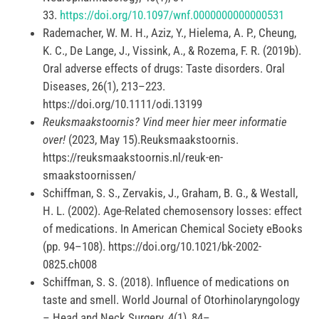
33.
https://doi.org/10.1097/wnf.0000000000000531
Rademacher, W. M. H., Aziz, Y., Hielema, A. P., Cheung,
K. C., De Lange, J., Vissink, A., & Rozema, F. R. (2019b).
Oral adverse effects of drugs: Taste disorders. Oral
Diseases, 26(1), 213–223.
https://doi.org/10.1111/odi.13199
Reuksmaakstoornis? Vind meer hier meer informatie
over!
(2023, May 15).Reuksmaakstoornis.
https://reuksmaakstoornis.nl/reuk-en-
smaakstoornissen/
Schiffman, S. S., Zervakis, J., Graham, B. G., & Westall,
H. L. (2002). Age-Related chemosensory losses: effect
of medications. In American Chemical Society eBooks
(pp. 94–108). https://doi.org/10.1021/bk-2002-
0825.ch008
Schiffman, S. S. (2018). Influence of medications on
taste and smell. World Journal of Otorhinolaryngology
– Head and Neck Surgery, 4(1), 84–