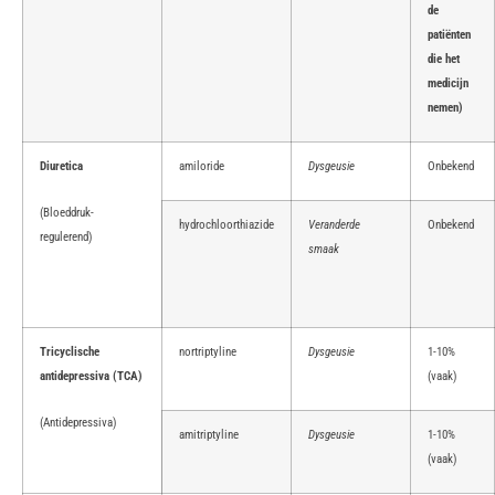
de
patiënten
die het
medicijn
nemen)
Diuretica
amiloride
Dysgeusie
Onbekend
(Bloeddruk-
hydrochloorthiazide
Veranderde
Onbekend
regulerend)
smaak
Tricyclische
nortriptyline
Dysgeusie
1-10%
antidepressiva (TCA)
(vaak)
(Antidepressiva)
amitriptyline
Dysgeusie
1-10%
(vaak)