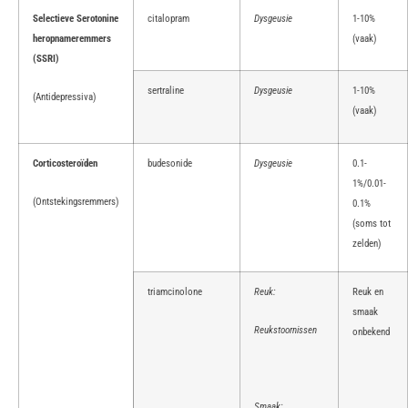
Selectieve Serotonine
citalopram
Dysgeusie
1-10%
heropnameremmers
(vaak)
(SSRI)
sertraline
Dysgeusie
1-10%
(Antidepressiva)
(vaak)
Corticosteroïden
budesonide
Dysgeusie
0.1-
1%/0.01-
(Ontstekingsremmers)
0.1%
(soms tot
zelden)
triamcinolone
Reuk:
Reuk en
smaak
Reukstoornissen
onbekend
Smaak: