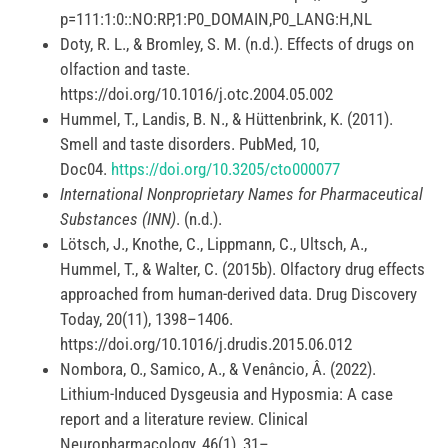
p=111:1:0::NO:RP,1:P0_DOMAIN,P0_LANG:H,NL
Doty, R. L., & Bromley, S. M. (n.d.). Effects of drugs on
olfaction and taste.
https://doi.org/10.1016/j.otc.2004.05.002
Hummel, T., Landis, B. N., & Hüttenbrink, K. (2011).
Smell and taste disorders. PubMed, 10,
Doc04.
https://doi.org/10.3205/cto000077
International Nonproprietary Names for Pharmaceutical
Substances (INN)
. (n.d.).
Lötsch, J., Knothe, C., Lippmann, C., Ultsch, A.,
Hummel, T., & Walter, C. (2015b). Olfactory drug effects
approached from human-derived data. Drug Discovery
Today, 20(11), 1398–1406.
https://doi.org/10.1016/j.drudis.2015.06.012
Nombora, O., Samico, A., & Venâncio, Â. (2022).
Lithium-Induced Dysgeusia and Hyposmia: A case
report and a literature review. Clinical
Neuropharmacology, 46(1), 31–