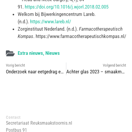
91.
https://doi.org/10.1016/j.wjorl.2018.02.005
Welkom bij Bijwerkingencentrum Lareb.
(n.d.).
https://www.lareb.nl/
Zorginstituut Nederland. (n.d.).
Farmacotherapeutisch
Kompas
. https://www.farmacotherapeutischkompas.nl/
Extra nieuws
,
Nieuws
Vorig bericht
Volgend bericht
Onderzoek naar eetgedrag en plezier in eten bij mensen met reukverlies
Achter glas 2023 – smaakmakers
Contact
Secretariaat Reuksmaakstoornis.nl
Postbus 91