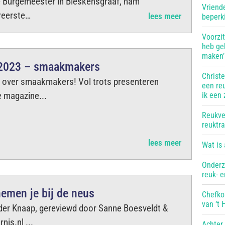
de Burgemeester in Bleskensgraaf, nam
Vriend
ereerste…
lees meer
beperk
Voorzit
heb ge
maken’
 2023 – smaakmakers
Christ
 over smaakmakers! Vol trots presenteren
een reu
 magazine...
ik een 
Reukve
reuktr
lees meer
Wat is
Onderz
reuk- 
emen je bij de neus
Chefko
van ‘t
der Knaap, gereviewd door Sanne Boesveldt &
is.nl ...
Achter