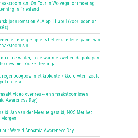
aakstoornis.nl On Tour in Wolvega: ontmoeting
kenning in Friesland
arsbijeenkomst en ALV op 11 april (voor leden en
ucés)
deeën en energie tijdens het eerste ledenpanel van
aakstoornis.nl
f op in de winter, in de warmte zwellen de poliepen
Interview met Ynske Heeringa
: regenboogbowl met krokante kikkererwten, zoete
pel en feta
 maakt video over reuk- en smaakstoornissen
ia Awareness Day)
rslid Jan van der Meer te gast bij NOS Met het
 Morgen
ruari: Wereld Anosmia Awareness Day