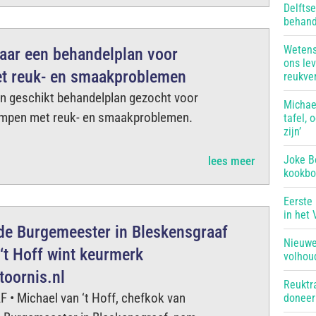
Delfts
behand
Wetens
aar een behandelplan voor
ons le
et reuk- en smaakproblemen
reukver
en geschikt behandelplan gezocht voor
Michael
ampen met reuk- en smaakproblemen.
tafel, 
zijn’
Joke B
lees meer
kookboe
Eerste
in het 
 de Burgemeester in Bleskensgraaf
Nieuwe 
‘t Hoff wint keurmerk
volhou
oornis.nl
Reuktr
 Michael van ‘t Hoff, chefkok van
doneer