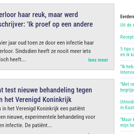
rloor haar reuk, maar werd
Eerder
hrijver: ‘Ik proef op een andere
Uit de 
Recept
er jaar oud toen ze door een infectie haar
5 tips 
rloor. Sindsdien heeft ze nooit meer iets
en ik k
och heeft...
lees meer
“Ik heb
Interv
“Met r
nt test nieuwe behandeling tegen
begrij
in het Verenigd Koninkrijk
Uitnod
in Kaa
s in het Verenigd Koninkrijk een patiënt
en nieuwe, experimentele behandeling voor
“Maar k
n infectie. De patiënt...
mijn he