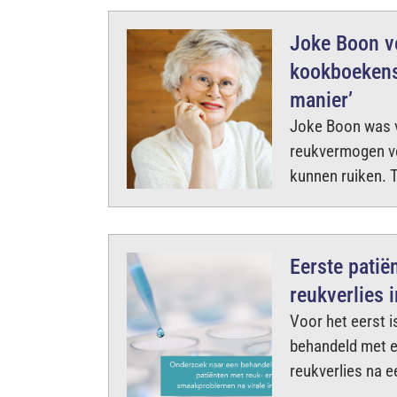
Joke Boon ve
kookboekensc
manier’
Joke Boon was vi
reukvermogen ve
kunnen ruiken. T
Eerste patië
reukverlies 
Voor het eerst i
behandeld met e
reukverlies na ee