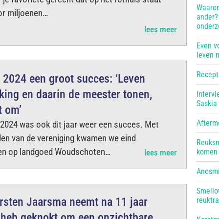
Waarom
or miljoenen…
ander? 
onderz
lees meer
Even vo
leven n
Recept:
 2024 een groot succes: ‘Leven
king en daarin de meester tonen,
Intervi
Saskia
t om’
Afterm
2024 was ook dit jaar weer een succes. Met
den van de vereniging kwamen we eind
Reuksm
en op landgoed Woudschoten…
komen 
lees meer
Anosmie
Smello
irsten Jaarsma neemt na 11 jaar
reuktra
k heb geknokt om een onzichtbare