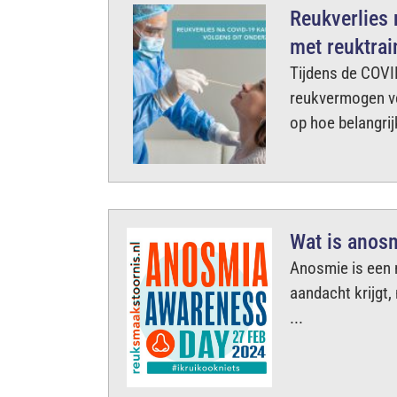
Reukverlies
met reuktrai
Tijdens de COV
reukvermogen ve
op hoe belangrij
Wat is anos
Anosmie is een 
aandacht krijgt,
...