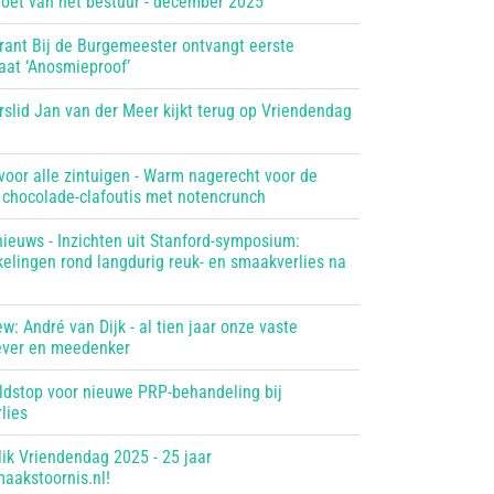
roet van het bestuur - december 2025
rant Bij de Burgemeester ontvangt eerste
caat ‘Anosmieproof’
rslid Jan van der Meer kijkt terug op Vriendendag
voor alle zintuigen - Warm nagerecht voor de
: chocolade-clafoutis met notencrunch
nieuws - Inzichten uit Stanford-symposium:
kelingen rond langdurig reuk- en smaakverlies na
ew: André van Dijk - al tien jaar onze vaste
ver en meedenker
dstop voor nieuwe PRP-behandeling bij
lies
lik Vriendendag 2025 - 25 jaar
aakstoornis.nl!