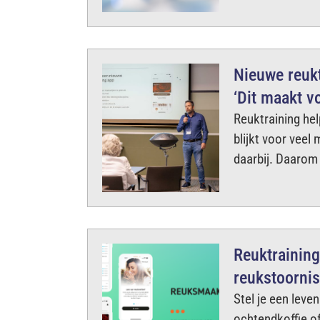
Nieuwe reukt
‘Dit maakt v
Reuktraining hel
blijkt voor veel
daarbij. Daarom 
Reuktrainin
reukstoorni
Stel je een leve
ochtendkoffie of