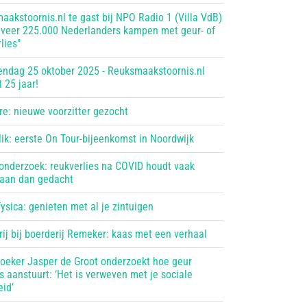
aakstoornis.nl te gast bij NPO Radio 1 (Villa VdB)
eveer 225.000 Nederlanders kampen met geur- of
lies"
endag 25 oktober 2025 - Reuksmaakstoornis.nl
 25 jaar!
re: nieuwe voorzitter gezocht
lik: eerste On Tour-bijeenkomst in Noordwijk
onderzoek: reukverlies na COVID houdt vaak
 aan dan gedacht
ysica: genieten met al je zintuigen
ij bij boerderij Remeker: kaas met een verhaal
oeker Jasper de Groot onderzoekt hoe geur
 aanstuurt: ‘Het is verweven met je sociale
eid’