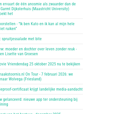
 ervaart de één anosmie als zwaarder dan de
Garmt Dijksterhuis (Maastricht University)
oekt het
orstellen - “Ik ben Kato en ik kan al mijn hele
iet ruiken”
 spruitjessalade met bite
ew: moeder en dochter over leven zonder reuk -
 en Lisette van Groesen
ovie Vriendendag 25 oktober 2025 nu te bekijken
aakstoornis.nl On Tour - 7 februari 2026: we
naar Wolvega (Friesland)
proof-certificaat krijgt landelijke media-aandacht
w gelanceerd: nieuwe app ter ondersteuning bij
ining