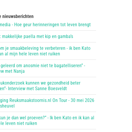
e nieuwsberichten
media - Hoe geur herinneringen tot leven brengt
: makkelijke paella met kip en gamba’s
om je smaakbeleving te verbeteren - ik ben Kato
an al mijn hele leven niet ruiken
 geleerd om anosmie niet te bagatelliseren” -
iew met Nanja
eukonderzoek kunnen we gezondheid beter
pen”- Interview met Sanne Boesveldt
iging Reuksmaakstoornis.nl On Tour - 30 mei 2026
tsheuvel
un je dan wel proeven?” - Ik ben Kato en ik kan al
le leven niet ruiken