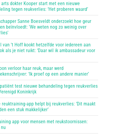
e arts dokter Kooper start met een nieuwe
eling tegen reukverlies: ‘Het proberen waard’
chapper Sanne Boesveldt onderzoekt hoe geur
ven beïnvloedt: 'We weten nog zo weinig over
lies'
 van 't Hoff kookt hetzelfde voor iedereen aan
ook als je niet ruikt: ‘Daar wil ik ambassadeur voor
oon verloor haar reuk, maar werd
kenschrijver: ‘Ik proef op een andere manier’
 patiënt test nieuwe behandeling tegen reukverlies
Verenigd Koninkrijk
reuktraining-app helpt bij reukverlies: ‘Dit maakt
den een stuk makkelijker’
aining app voor mensen met reukstoornissen:
 nu