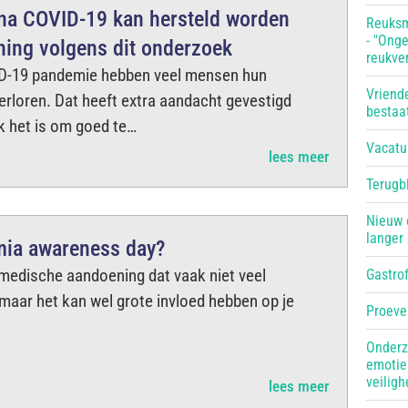
 na COVID-19 kan hersteld worden
Reuksm
- "Ong
ning volgens dit onderzoek
reukver
ID-19 pandemie hebben veel mensen hun
Vriend
rloren. Dat heeft extra aandacht gevestigd
bestaat
k het is om goed te…
Vacatu
lees meer
Terugb
Nieuw 
langer
mia awareness day?
medische aandoening dat vaak niet veel
Gastrof
 maar het kan wel grote invloed hebben op je
Proever
Onderz
emoties
veiligh
lees meer