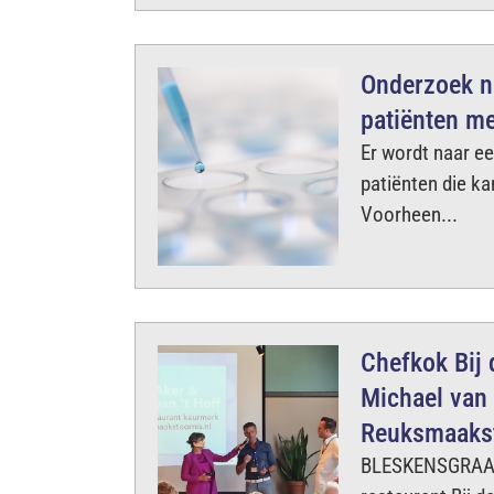
Onderzoek n
patiënten m
Er wordt naar e
patiënten die k
Voorheen...
Chefkok Bij
Michael van 
Reuksmaakst
BLESKENSGRAAF •