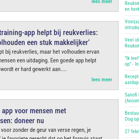
lees meer
Reuksm
en her
Voorja
introd
raining-app helpt bij reukverlies:
Veel i
olhouden een stuk makkelijker’
Reuksm
pt bij reukverlies, maar het volhouden ervan
“Ik lee
 mensen een uitdaging. Een goede app helpt
op” - 
wordt er hard gewerkt aan....
Recept
lees meer
aardap
Sanofi
(Anosm
g app voor mensen met
Bestuu
Oog op
ssen: doneer nu
n voor zonder de geur van verse regen, je
27 feb
 je favoriete gerecht dat op het fornuis staat