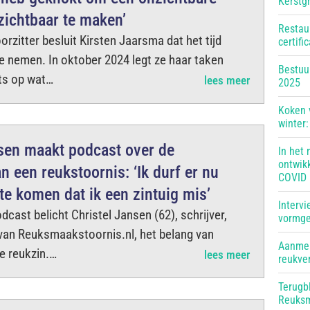
Kerstg
zichtbaar te maken’
Restau
orzitter besluit Kirsten Jaarsma dat het tijd
certifi
e nemen. In oktober 2024 legt ze haar taken
Bestuu
ots op wat…
lees meer
2025
Koken 
winter
nsen maakt podcast over de
In het 
ontwik
n een reukstoornis: ‘Ik durf er nu
COVID
 te komen dat ik een zintuig mis’
Intervi
dcast belicht Christel Jansen (62), schrijver,
vormge
d van Reuksmaakstoornis.nl, het belang van
Aanmel
e reukzin.…
lees meer
reukver
Terugb
Reuksm