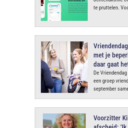
te pruttelen. Vo
Vriendendag
met je beper
daar gaat he
De Vriendendag 
een groep vrien
september sam
Voorzitter K
afscheid: ‘I